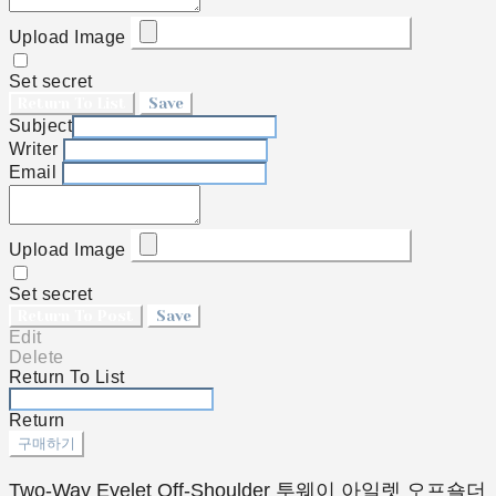
Upload Image
Set secret
Return To List
Save
Subject
Writer
Email
Upload Image
Set secret
Return To Post
Save
Edit
Delete
Return To List
Return
구매하기
Two-Way Eyelet Off-Shoulder 투웨이 아일렛 오프숄더