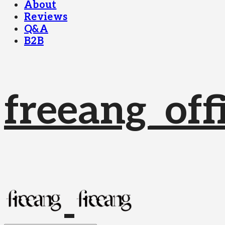
About
Reviews
Q&A
B2B
freeang_offi