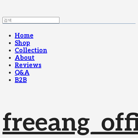
Home
Shop
Collection
About
Reviews
Q&A
B2B
freeang_offi