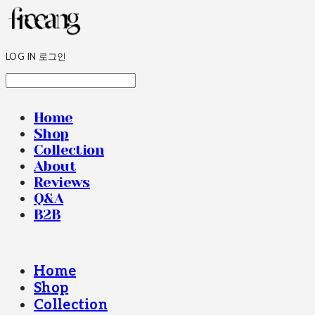
LOG IN
로그인
Home
Shop
Collection
About
Reviews
Q&A
B2B
Home
Shop
Collection