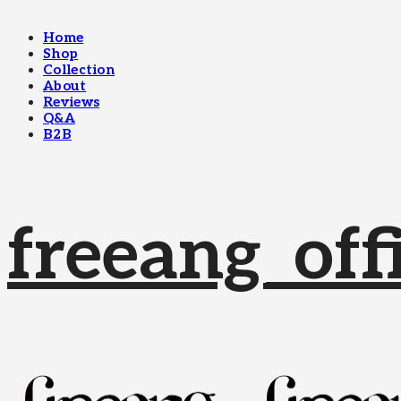
Home
Shop
Collection
About
Reviews
Q&A
B2B
freeang_offi